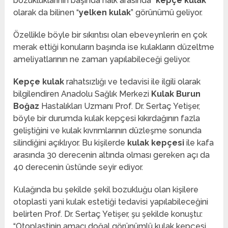
bozukluklarının başında halk arasında “
kepçe kulak
”
olarak da bilinen “
yelken kulak
” görünümü geliyor.
Özellikle böyle bir sıkıntısı olan ebeveynlerin en çok
merak ettiği konuların başında ise kulakların düzeltme
ameliyatlarının ne zaman yapılabileceği geliyor.
Kepçe kulak
rahatsızlığı ve tedavisi ile ilgili olarak
bilgilendiren Anadolu Sağlık Merkezi
Kulak Burun
Boğaz
Hastalıkları Uzmanı Prof. Dr. Sertaç Yetişer,
böyle bir durumda kulak kepçesi kıkırdağının fazla
geliştiğini ve kulak kıvrımlarının düzleşme sonunda
silindiğini açıklıyor. Bu kişilerde
kulak kepçesi
ile kafa
arasında 30 derecenin altında olması gereken açı da
40 derecenin üstünde seyir ediyor.
Kulağında bu şekilde şekil bozukluğu olan kişilere
otoplasti yani kulak estetiği tedavisi yapılabileceğini
belirten Prof. Dr. Sertaç Yetişer, şu şekilde konuştu:
“Otoplastinin amacı doğal görünümlü kulak kepçesi